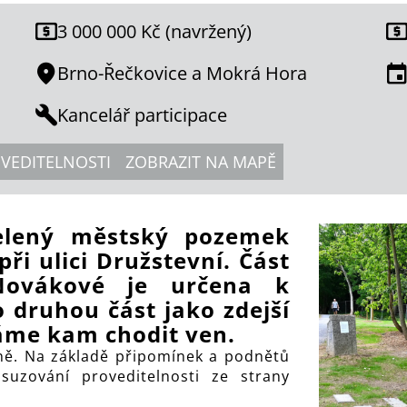
3 000 000 Kč (navržený)
Brno-Řečkovice a Mokrá Hora
Kancelář participace
VEDITELNOSTI
ZOBRAZIT NA MAPĚ
elený městský pozemek
ři ulici Družstevní. Část
 Novákové je určena k
 druhou část jako zdejší
áme kam chodit ven.
ně. Na základě připomínek a podnětů
osuzování proveditelnosti ze strany