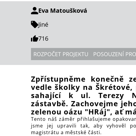
Eva Matoušková
Jiné
716
ROZPOČET PROJEKTU
POSOUZENÍ PRO
Zpřístupněme konečně z
vedle školky na Škrétové, p
sahající k ul. Terezy
zástavbě. Zachovejme jeho
zelenou oázu "HRáj", ať m
Tento náš záměr přihlašujeme opakova
jsme jej upravili tak, aby vyhověl p
magistrátu a městské části.