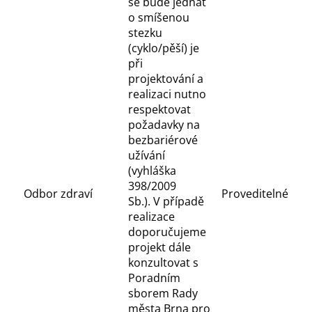
se bude jednat
o smíšenou
stezku
(cyklo/pěší) je
při
projektování a
realizaci nutno
respektovat
požadavky na
bezbariérové
užívání
(vyhláška
398/2009
Odbor zdraví
Proveditelné
Sb.). V případě
realizace
doporučujeme
projekt dále
konzultovat s
Poradním
sborem Rady
města Brna pro