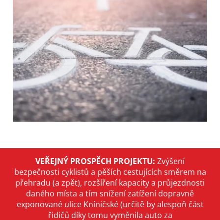
VEŘEJNÝ PROSPĚCH PROJEKTU:
Zvýšení
bezpečnosti cyklistů a pěších cestujících směrem na
přehradu (a zpět), rozšíření kapacity a průjezdnosti
daného místa a tím snížení zatížení dopravně
exponované ulice Kníničské (určitě by alespoň část
řidičů díky tomu vyměnila auto za