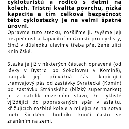
cykloturistů a rodičů s dětmi na
kolech. Tristní kvalita povrchu, nízká
kapacita a tím celková bezpečnost
této cyklostezky je na velmi špatné
úrovni.
Opravme tuto stezku, rozšiřme ji, zvyšme její
bezpečnost a kapacitní možnosti pro cyklisty,
čímž v důsledku ulevíme třeba přetížené ulici
Kníničské.
Stezka je již v některých částech opravená (od
lávky v Bystrci po Sokolovnu v Komíně),
naopak její převážná část kopírující
tramvajový pás od zastávky Svratecká (Komín)
po zastávku Stránského (blízký supermarket)
je v natolik mizerném stavu, že cyklisté
vjíždějící do popraskaných spár v asfaltu,
křižujících rozbité koleje a míjející se na sotva
metr širokém chodníku končí často se
zraněním na zemi.