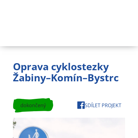
Oprava cyklostezky
Žabiny–Komín–Bystrc
dokončený
SDÍLET PROJEKT