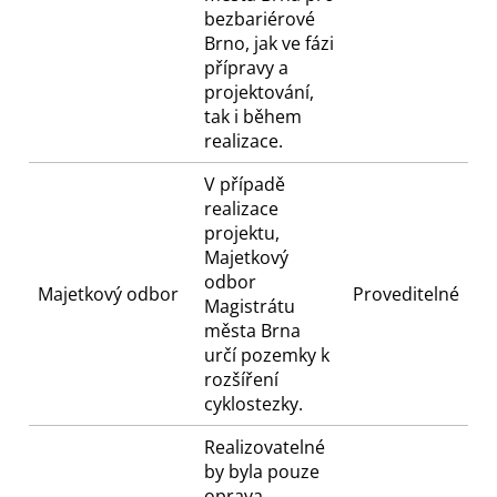
bezbariérové
Brno, jak ve fázi
přípravy a
projektování,
tak i během
realizace.
V případě
realizace
projektu,
Majetkový
odbor
Majetkový odbor
Proveditelné
Magistrátu
města Brna
určí pozemky k
rozšíření
cyklostezky.
Realizovatelné
by byla pouze
oprava