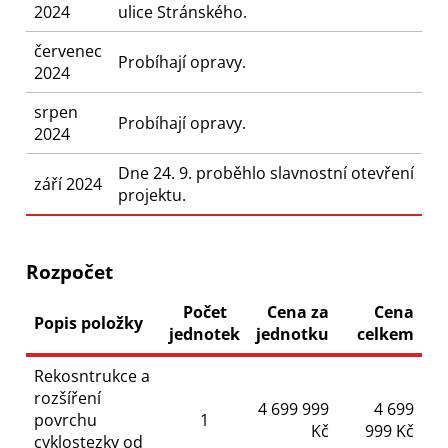
2024
ulice Stránského.
červenec
Probíhají opravy.
2024
srpen
Probíhají opravy.
2024
Dne 24. 9. proběhlo slavnostní otevření
září 2024
projektu.
Rozpočet
Počet
Cena za
Cena
Popis položky
jednotek
jednotku
celkem
Rekosntrukce a
rozšíření
4 699 999
4 699
povrchu
1
Kč
999 Kč
cyklostezky od