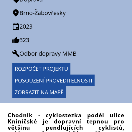
Brno-Žabovřesky
2023
323
Odbor dopravy MMB
ROZPOČET PROJEKTU
POSOUZENÍ PROVEDITELNOSTI
ZOBRAZIT NA MAPĚ
Chodník - cyklostezka podél ulice
Kníničské je dopravní tepnou pro
většinu pendlujících cyklistů,