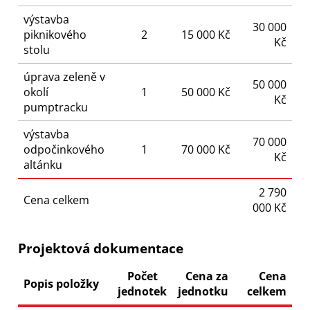
výstavba
30 000
piknikového
2
15 000 Kč
Kč
stolu
úprava zeleně v
50 000
okolí
1
50 000 Kč
Kč
pumptracku
výstavba
70 000
odpočinkového
1
70 000 Kč
Kč
altánku
2 790
Cena celkem
000 Kč
Projektová dokumentace
Počet
Cena za
Cena
Popis položky
jednotek
jednotku
celkem