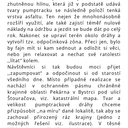
zhutněnou hlínu, která již v podstatě udává
tvary pumptracku se následně položí tenká
vrstva asfaltu. Ten nejen že mnohonásobně
rozšíří využití, ale také zajistí téměř nulové
náklady na údržbu a jezdit se bude dát po celý
rok. Nakonec se upraví terén okolo dráhy a
vytvoří tzv. odpočinková zóna. Přeci jen, bylo
by fajn mít si kam sednout a odložit si věci,
nebo jen relaxovat a nechat své ratolesti
,,lítat" kolem.
Návštěvníci si tak budou moci přijet
,,zapumpovat“ a odpočinout si od starostí
všedního dne. Místo případné realizace se
nachází v ochranném pásmu chráněné
krajinné oblasti Pekárna v Bystrci pod ulicí
Štouračova, viz. katastrální mapa. Tvar a
velikost pumptrackové dráhy chceme
přizpůsobit ,,na míru“ dané lokalitě, tak aby se
zachoval přirozený ráz krajiny (jedno z
možných řešení viz. ilustrace). V těsné