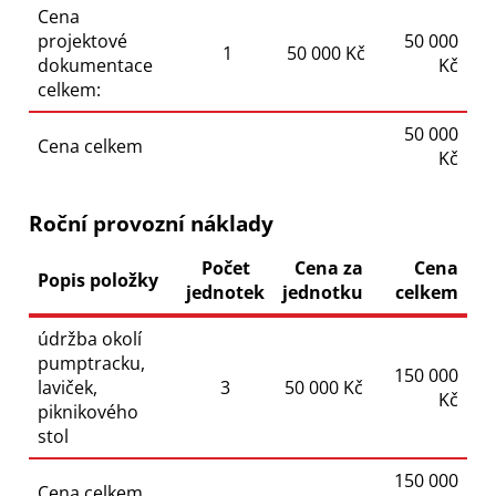
Cena
projektové
50 000
1
50 000 Kč
dokumentace
Kč
celkem:
50 000
Cena celkem
Kč
Roční provozní náklady
Počet
Cena za
Cena
Popis položky
jednotek
jednotku
celkem
údržba okolí
pumptracku,
150 000
laviček,
3
50 000 Kč
Kč
piknikového
stol
150 000
Cena celkem