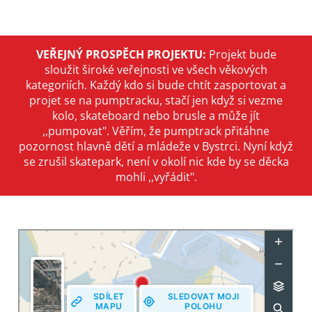
VEŘEJNÝ PROSPĚCH PROJEKTU:
Projekt bude
sloužit široké veřejnosti ve všech věkových
kategoriích. Každý kdo si bude chtít zasportovat a
projet se na pumptracku, stačí jen když si vezme
kolo, skateboard nebo brusle a může jít
,,pumpovat". Věřím, že pumptrack přitáhne
pozornost hlavně dětí a mládeže v Bystrci. Nyní když
se zrušil skatepark, není v okolí nic kde by se děcka
mohli ,,vyřádit".