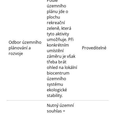
Podle
územního
plánu jde o
plochu
rekreační
zeleně, která
tyto aktivity
umožňuje. Při
Odbor územního
konkrétním
plánování a
Proveditelné
umístění
rozvoje
záměru je však
třeba brát
ohled na lokální
biocentrum
územního
systému
ekologické
stability.
Nutný územní
souhlas =