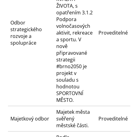
ŽIVOTA, s
opatřením 3.1.2
Podpora
Odbor
volnočasových
strategického
aktivit, rekreace
Proveditelné
rozvoje a
a sportu. V
spolupráce
nově
připravované
strategii
#brno2050 je
projekt v
souladu s
hodnotou
SPORTOVNÍ
MĚSTO.
Majetek města
Majetkový odbor
svěřený
Proveditelné
městské části.