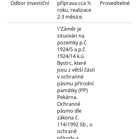
Odbor investiční
příprava cca ½
Proveditelné
roku, realizace
2-3 měsíce.
\"Záměr je
situován na
pozemky p.č.
1924/5 a p.č.
1924/14 k.ú.
Bystrc, které
jsou z větší části
v ochranné
pásmu přírodní
památky (PP)
Pekárna.
Ochranné
pásmo dle
zákona č.
114/1992 Sb., o
ochraně
přírody a