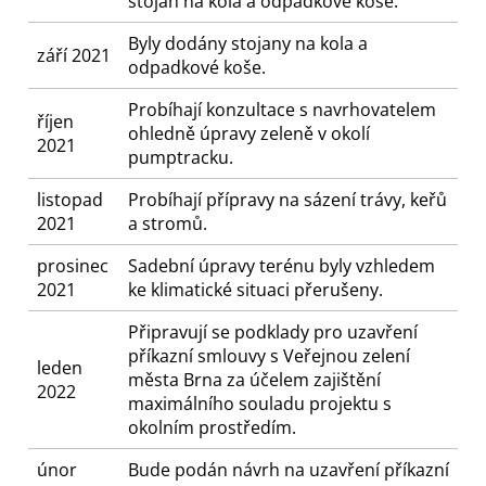
stojan na kola a odpadkové koše.
Byly dodány stojany na kola a
září 2021
odpadkové koše.
Probíhají konzultace s navrhovatelem
říjen
ohledně úpravy zeleně v okolí
2021
pumptracku.
listopad
Probíhají přípravy na sázení trávy, keřů
2021
a stromů.
prosinec
Sadební úpravy terénu byly vzhledem
2021
ke klimatické situaci přerušeny.
Připravují se podklady pro uzavření
příkazní smlouvy s Veřejnou zelení
leden
města Brna za účelem zajištění
2022
maximálního souladu projektu s
okolním prostředím.
únor
Bude podán návrh na uzavření příkazní