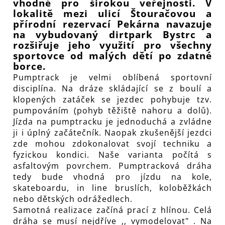
vhodné pro širokou veřejnosti. V
lokalitě mezi ulicí Štouračovou a
přírodní rezervací Pekárna navazuje
na vybudovaný dirtpark Bystrc a
rozšiřuje jeho využití pro všechny
sportovce od malých dětí po zdatné
borce.
Pumptrack je velmi oblíbená sportovní
disciplína. Na dráze skládající se z boulí a
klopených zatáček se jezdec pohybuje tzv.
pumpováním (pohyb těžiště nahoru a dolů).
Jízda na pumptracku je jednoduchá a zvládne
ji i úplný začátečník. Naopak zkušenější jezdci
zde mohou zdokonalovat svojí techniku a
fyzickou kondici. Naše varianta počítá s
asfaltovým povrchem. Pumptracková dráha
tedy bude vhodná pro jízdu na kole,
skateboardu, in line bruslích, koloběžkách
nebo dětských odrážedlech.
Samotná realizace začíná prací z hlínou. Celá
dráha se musí nejdříve ,, vymodelovat" . Na