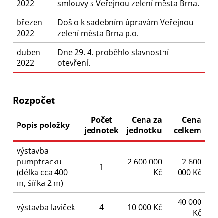
2022
smlouvy s Veřejnou zelení města Brna.
březen
Došlo k sadebním úpravám Veřejnou
2022
zelení města Brna p.o.
duben
Dne 29. 4. proběhlo slavnostní
2022
otevření.
Rozpočet
Počet
Cena za
Cena
Popis položky
jednotek
jednotku
celkem
výstavba
pumptracku
2 600 000
2 600
1
(délka cca 400
Kč
000 Kč
m, šířka 2 m)
40 000
výstavba laviček
4
10 000 Kč
Kč