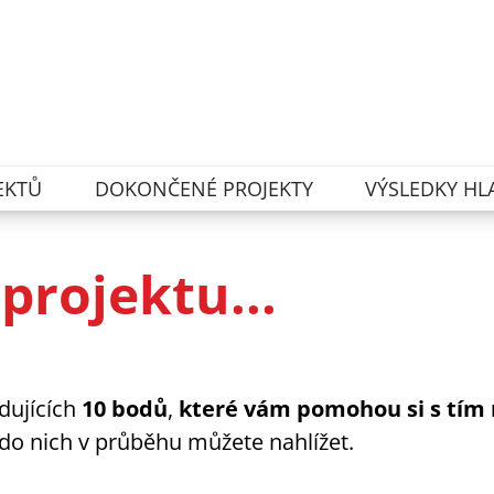
EKTŮ
DOKONČENÉ PROJEKTY
VÝSLEDKY HL
projektu...
edujících
10 bodů
,
které vám pomohou si s tím
ť do nich v průběhu můžete nahlížet.